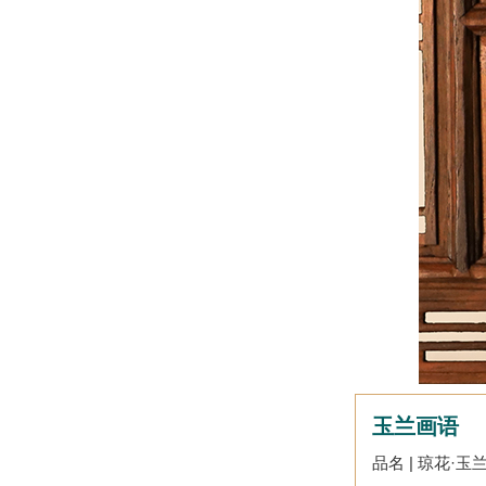
玉兰画语
品名 | 琼花·玉