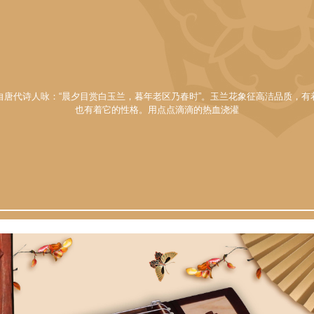
自唐代诗人咏：“晨夕目赏白玉兰，暮年老区乃春时”。玉兰花象征高洁品质，有
也有着它的性格。用点点滴滴的热血浇灌