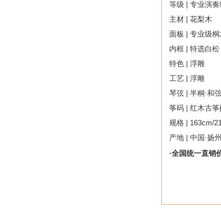
等级 | 专业演
主材 | 花梨木
面板 | 专业级
内框 | 特选白松
特色 | 浮雕
工艺 | 浮雕
琴弦 | 半桐·和
筝码 | 红木古
规格 | 163cm/2
产地 | 中国·扬
·全国统一直销