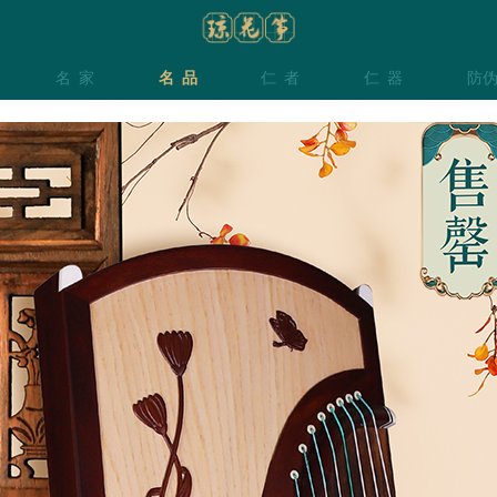
名家
名品
仁者
仁器
防