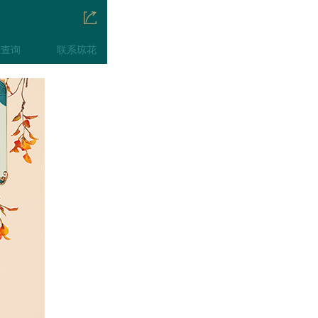
伪查询
联系琼花