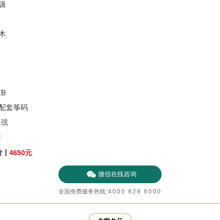
奏级
桐木
弦B
筝配套筝码
1弦
州
|
价
4650
元
微信在线咨询
全国免费服务热线
:
4000 828 6000