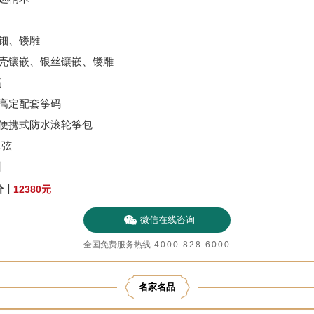
螺钿、镂雕
片贝壳镶嵌、银丝镶嵌、镂雕
籁
筝高定配套筝码
高定便携式防水滚轮筝包
1弦
州
|
价
12380
元
微信在线咨询
全国免费服务热线
:
4000 828 6000
名家名品