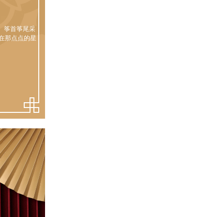
。筝首筝尾采
在那点点的星