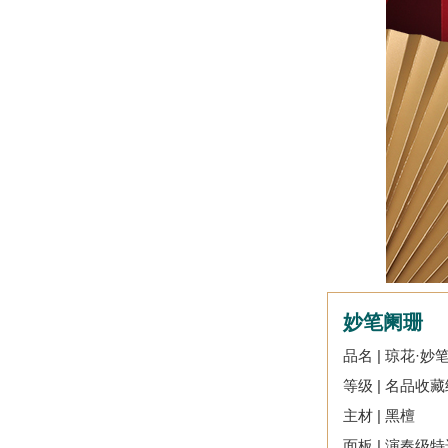
妙笔阑珊
品名 | 琼花·妙
等级 | 名品
主材 | 黑檀
面板 | 演奏级