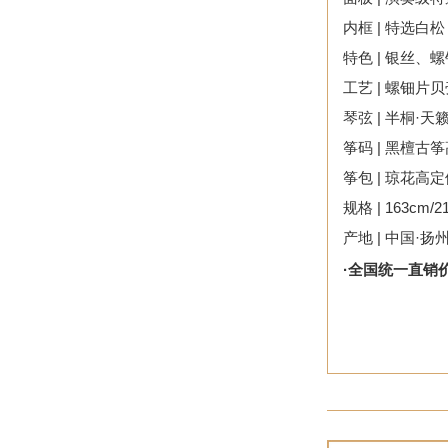
内框 | 特选白松
特色 | 银丝、
工艺 | 螺钿
琴弦 | 半桐·天
筝码 | 黑檀古
筝包 | 琼花
规格 | 163cm/2
产地 | 中国·扬
·全国统一直销