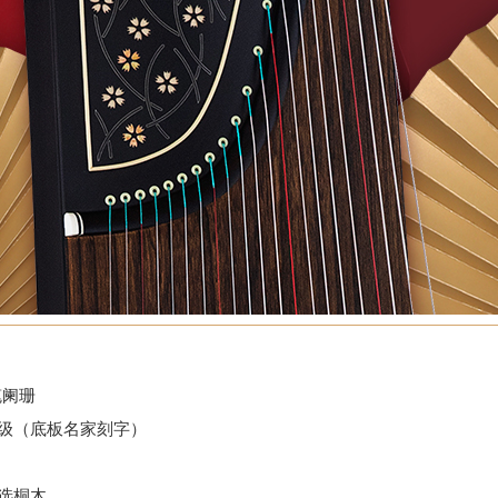
笔阑珊
收藏级（底板名家刻字）
特选桐木