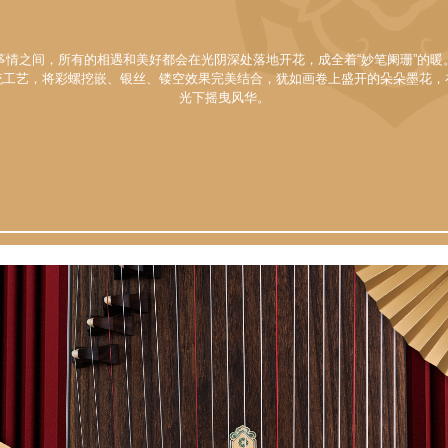
筝情之间，所有的相遇和美好都会在光阴深处落地开花，成全着“妙笔阑珊”的暖
统工艺，将彩螺挖嵌、银丝、镂空效果完美结合，犹如画卷上盛开的朵朵墨花，
光下摇曳风华。