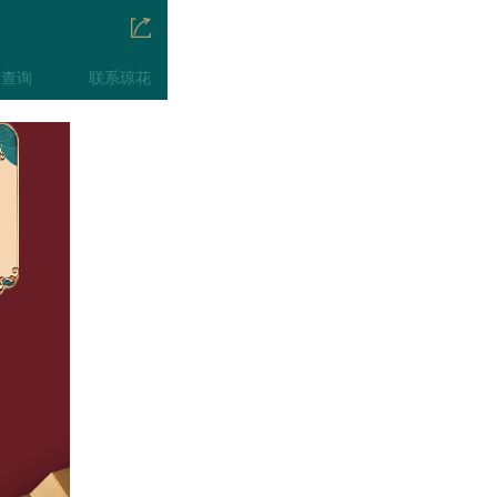
伪查询
联系琼花