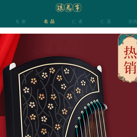
名家
名品
仁者
仁器
防